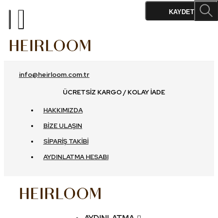
%10
%10
KAYDET
info@heirloom.com.tr
ÜCRETSIZ KARGO / KOLAY İADE
HAKKIMIZDA
BIZE ULAŞIN
SIPARIŞ TAKIBI
AYDINLATMA HESABI