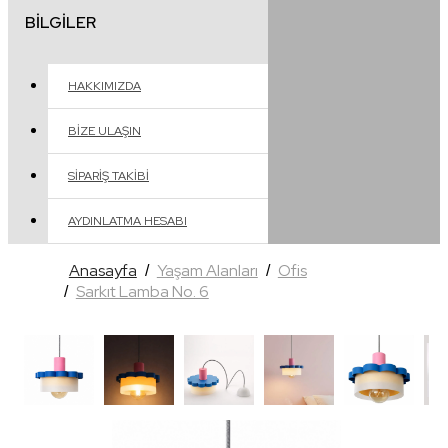
BILGILER
HAKKIMIZDA
BIZE ULAŞIN
SIPARIŞ TAKIBI
AYDINLATMA HESABI
Anasayfa
Yaşam Alanları
Ofis
Sarkıt Lamba No. 6