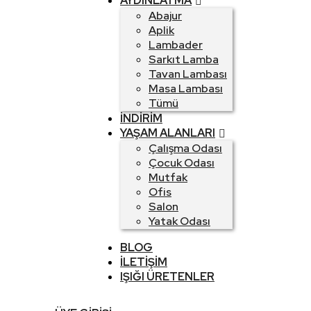
AYDINLATMA
Abajur
Aplik
Lambader
Sarkıt Lamba
Tavan Lambası
Masa Lambası
Tümü
İNDIRIM
YAŞAM ALANLARI
Çalışma Odası
Çocuk Odası
Mutfak
Ofis
Salon
Yatak Odası
BLOG
İLETIŞIM
IŞIĞI ÜRETENLER