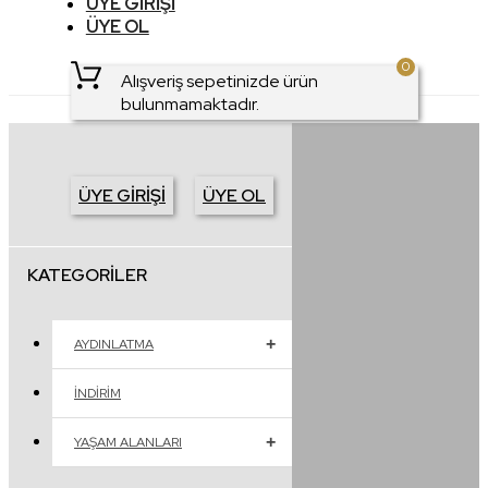
ÜYE GIRIŞI
ÜYE OL
0
Alışveriş sepetinizde ürün
bulunmamaktadır.
ÜYE GIRIŞI
ÜYE OL
KATEGORILER
AYDINLATMA
İNDIRIM
YAŞAM ALANLARI