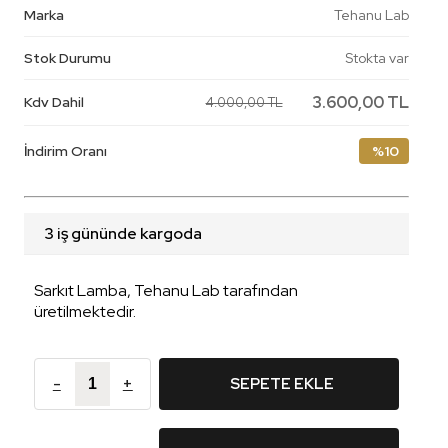
Marka
Tehanu Lab
Stok Durumu
Stokta var
3.600,00 TL
Kdv Dahil
4.000,00 TL
İndirim Oranı
%10
3 iş gününde kargoda
Sarkıt Lamba, Tehanu Lab tarafından
üretilmektedir.
-
+
SEPETE EKLE