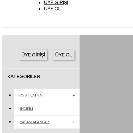
ÜYE GIRIŞI
ÜYE OL
ÜYE GIRIŞI
ÜYE OL
KATEGORILER
AYDINLATMA
İNDIRIM
YAŞAM ALANLARI