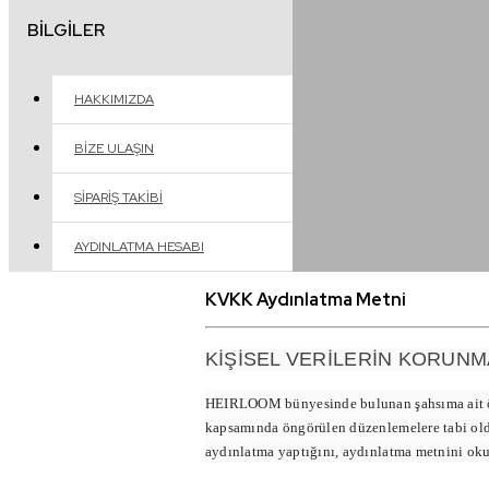
BILGILER
HAKKIMIZDA
BIZE ULAŞIN
SIPARIŞ TAKIBI
AYDINLATMA HESABI
KVKK Aydınlatma Metni
KİŞİSEL VERİLERİN KORUN
HEIRLOOM bünyesinde bulunan şahsıma ait özel 
kapsamında öngörülen düzenlemelere tabi old
aydınlatma yaptığını, aydınlatma metnini ok