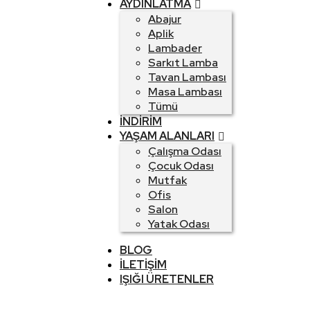
AYDINLATMA
Abajur
Aplik
Lambader
Sarkıt Lamba
Tavan Lambası
Masa Lambası
Tümü
İNDIRIM
YAŞAM ALANLARI
Çalışma Odası
Çocuk Odası
Mutfak
Ofis
Salon
Yatak Odası
BLOG
İLETIŞIM
IŞIĞI ÜRETENLER