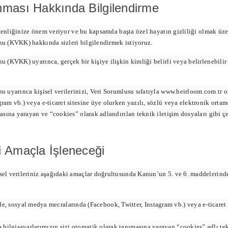
unması Hakkında Bilgilendirme
enliğinize önem veriyor ve bu kapsamda başta özel hayatın gizliliği olmak üze
nu (KVKK) hakkında sizleri bilgilendirmek istiyoruz.
 (KVKK) uyarınca, gerçek bir kişiye ilişkin kimliği belirli veya belirlenebilir 
u uyarınca kişisel verilerinizi, Veri Sorumlusu sıfatıyla www.heirloom.com.tr 
am vb.) veya e-ticaret sitesine üye olurken yazılı, sözlü veya elektronik ortamda
asına yarayan ve “cookies” olarak adlandırılan teknik iletişim dosyaları gibi çeş
gi Amaçla İşleneceği
l verileriniz aşağıdaki amaçlar doğrultusunda Kanun’un 5. ve 6. maddelerinde be
, sosyal medya mecralarında (Facebook, Twitter, Instagram vb.) veya e-ticaret s
da bilgisayarlarımızın sizi otomatik olarak tanımasına yarayan “cookies” adlı tekn