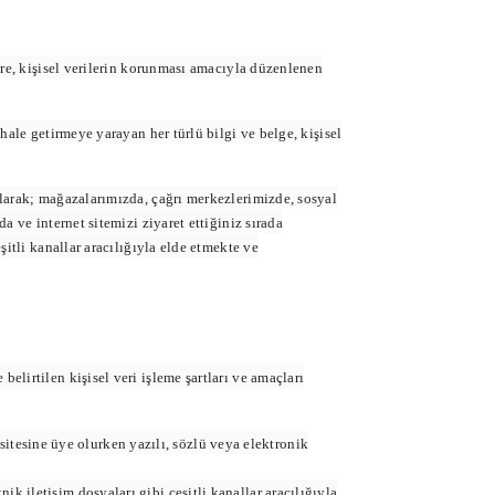
re, kişisel verilerin korunması amacıyla düzenlenen
hale getirmeye yarayan her türlü bilgi ve belge, kişisel
olarak; mağazalarımızda, çağrı merkezlerimizde, sosyal
 ve internet sitemizi ziyaret ettiğiniz sırada
itli kanallar aracılığıyla elde etmekte ve
lirtilen kişisel veri işleme şartları ve amaçları
itesine üye olurken yazılı, sözlü veya elektronik
ik iletişim dosyaları gibi çeşitli kanallar aracılığıyla