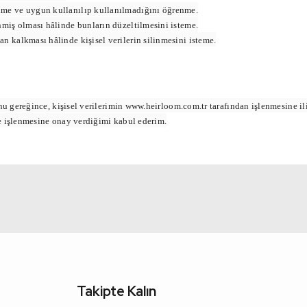
enme ve uygun kullanılıp kullanılmadığını öğrenme.
enmiş olması hâlinde bunların düzeltilmesini isteme.
an kalkması hâlinde kişisel verilerin silinmesini isteme.
u gereğince, kişisel verilerimin www.heirloom.com.tr tarafından işlenmesine i
de işlenmesine onay verdiğimi kabul ederim.
Takipte Kalın