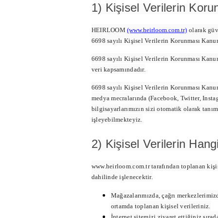
1) Kişisel Verilerin Kor
HEIRLOOM
(www.heirloom.com.tr)
olarak güv
6698 sayılı Kişisel Verilerin Korunması Kanu
6698 sayılı Kişisel Verilerin Korunması Kanunu
veri kapsamındadır.
6698 sayılı Kişisel Verilerin Korunması Kanun
medya mecralarında (Facebook, Twitter, Instagr
bilgisayarlarımızın sizi otomatik olarak tanım
işleyebilmekteyiz.
2) Kişisel Verilerin Han
www.heirloom.com.tr tarafından toplanan kişise
dahilinde işlenecektir.
Mağazalarımızda, çağrı merkezlerimizde
ortamda toplanan kişisel verileriniz.
İnternet sitemizi ziyaret ettiğiniz sıra