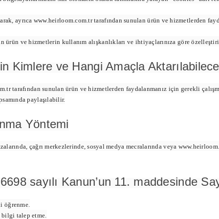
rak, ayrıca www.heirloom.com.tr tarafından sunulan ürün ve hizmetlerden fayda
ürün ve hizmetlerin kullanım alışkanlıkları ve ihtiyaçlarınıza göre özelleştiri
erin Kimlere ve Hangi Amaçla Aktarılabilece
m.tr tarafından sunulan ürün ve hizmetlerden faydalanmanız için gerekli çalışm
psamında paylaşılabilir.
lanma Yöntemi
zalarında, çağrı merkezlerinde, sosyal medya mecralarında veya www.heirloom.co
in 6698 sayılı Kanun’un 11. maddesinde Say
ni öğrenme.
 bilgi talep etme.