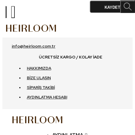
%10
%10
%10
%10
%10
%10
%10
%10
%10
KAYDET
info@heirloom.com.tr
ÜCRETSIZ KARGO / KOLAY İADE
HAKKIMIZDA
BIZE ULAŞIN
SIPARIŞ TAKIBI
AYDINLATMA HESABI