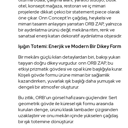
otel, konsept mağaza, restoran ve iç mimari
projelerde dikkat çekici bir statement piece olarak
öne çıkar. Onn Concept’in çağdaş, heykelsi ve
mimari tasarım anlayışını yansıtan ORB ZAP, yalnızca
bir aydınlatma ürünü değil; mekâna ritim, renk ve
sanatsal enerji katan dekoratif aydınlatma objesidir.
Işığın Totemi: Enerjik ve Modern Bir Dikey Form
Bir mekânı güçlü kılan detaylardan biri, bakışı yukarı
taşıyan doğru dikey vurgudur. onn ORB ZAP, bu
etkiyi prizmatik gövdesi ve opal küre başlığıyla kurar.
Köşeli gövde formu ürüne mimari bir sağlamlık
kazandırırken, yuvarlak ışık başlığı daha yumuşak ve
dengeli bir atmosfer oluşturur.
Bu zıtlık, ORB’un görsel hafızasını güçlendirir. Sert
geometrik gövde ile küresel ışık formu arasında
kurulan denge, ürünü klasik lambader çizgisinden
uzaklaştırır ve onu mekân içinde yükselen çağdaş
bir ışık totemine dönüştürür.