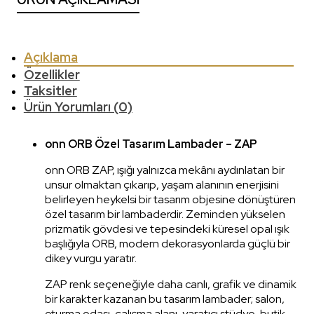
Açıklama
Özellikler
Taksitler
Ürün Yorumları (0)
onn ORB Özel Tasarım Lambader – ZAP
onn ORB ZAP, ışığı yalnızca mekânı aydınlatan bir
unsur olmaktan çıkarıp, yaşam alanının enerjisini
belirleyen heykelsi bir tasarım objesine dönüştüren
özel tasarım bir lambaderdir. Zeminden yükselen
prizmatik gövdesi ve tepesindeki küresel opal ışık
başlığıyla ORB, modern dekorasyonlarda güçlü bir
dikey vurgu yaratır.
ZAP renk seçeneğiyle daha canlı, grafik ve dinamik
bir karakter kazanan bu tasarım lambader; salon,
oturma odası, çalışma alanı, yaratıcı stüdyo, butik