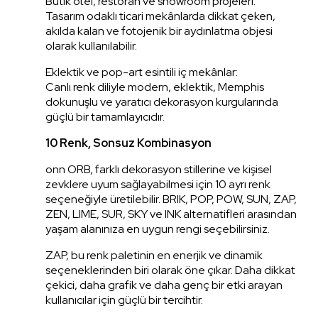
Butik otel, restoran ve showroom projeleri:
Tasarım odaklı ticari mekânlarda dikkat çeken,
akılda kalan ve fotojenik bir aydınlatma objesi
olarak kullanılabilir.
Eklektik ve pop-art esintili iç mekânlar:
Canlı renk diliyle modern, eklektik, Memphis
dokunuşlu ve yaratıcı dekorasyon kurgularında
güçlü bir tamamlayıcıdır.
10 Renk, Sonsuz Kombinasyon
onn ORB, farklı dekorasyon stillerine ve kişisel
zevklere uyum sağlayabilmesi için 10 ayrı renk
seçeneğiyle üretilebilir. BRIK, POP, POW, SUN, ZAP,
ZEN, LIME, SUR, SKY ve INK alternatifleri arasından
yaşam alanınıza en uygun rengi seçebilirsiniz.
ZAP, bu renk paletinin en enerjik ve dinamik
seçeneklerinden biri olarak öne çıkar. Daha dikkat
çekici, daha grafik ve daha genç bir etki arayan
kullanıcılar için güçlü bir tercihtir.