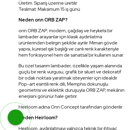
Üretim: Sipariş üzerine üretilir
Teslimat: Maksimum 15 iş günü
Neden onn ORB ZAP?
onn ORB ZAP; modern, çağdaş ve heykelsi bir
lambader arayanlar için klasik aydınlatma
ürünlerinden belirgin şekilde ayrılır. Mimari gövde
yapısı, küresel ışık başlığı ve canlı renk karakteriyle
hem fonksiyonel hem de sanatsal bir kullanım sunar.
Bu özel tasarım lambader, özellikle yaşam alanında
güçlü bir renk vurgusu, grafik bir siluet ve dekoratif
bir odak noktası yaratmak isteyenler için idealdir.
Pop-art esintili renk dili, Memphis dokunuşlu
geometrisi ve eklektik duruşuyla ORB ZAP, mekânın
enerjisini görünür hale getirir.
Heirloom adına Onn Concept tarafından gönderilir.
Neden Heirloom?
WhatsApp ile Hemen Ulaş!
Heirloom, aydınlatmayı yalnızca teknik bir ihtiyaç