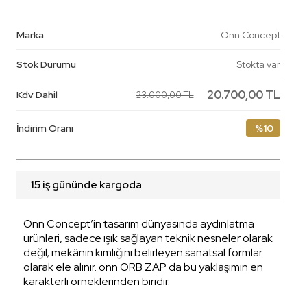
Marka
Onn Concept
Stok Durumu
Stokta var
20.700,00 TL
Kdv Dahil
23.000,00 TL
İndirim Oranı
%10
15 iş gününde kargoda
Onn Concept’in tasarım dünyasında aydınlatma
ürünleri, sadece ışık sağlayan teknik nesneler olarak
değil; mekânın kimliğini belirleyen sanatsal formlar
olarak ele alınır. onn ORB ZAP da bu yaklaşımın en
karakterli örneklerinden biridir.