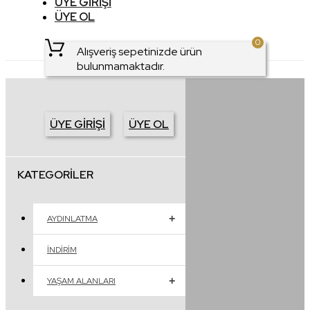
ÜYE GIRIŞI
ÜYE OL
0
Alışveriş sepetinizde ürün
bulunmamaktadır.
ÜYE GIRIŞI
ÜYE OL
KATEGORILER
AYDINLATMA
İNDIRIM
YAŞAM ALANLARI