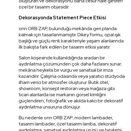
oluşturan ve dekorasyonu daha cesur hale getiren
özel bir tasarım objesidir.
Dekorasyonda Statement Piece Etkisi
onn ORB ZAP, bulunduğu mekânda geri planda
kalmak için tasarlanmamıştır. Dikey formu, opal ışık
başlığı ve güçlü renk karakteriyle yaşam alanlarında
ilk bakışta fark edilen bir tasarım etkisi yaratır.
Salon köşesinde kullanıldığında sıradan bir
aydınlatma çözümünden çok daha fazlasını sunar;
mekâna heykelsi bir vurgu ve sanatsal bir imza
kazandırır. Çalışma odasında veya yaratıcı stüdyoda
ilham verici bir atmosfer oluşturur. Butik otel,
showroom, konsept restoran veya mağaza gibi
ticari alanlarda ise markanın görsel kimliğini
güçlendiren, fotoğrafik ve akılda kalıcı bir dekoratif
aydınlatma unsuruna dönüşür.
Bu nedenle onn ORB ZAP; modern lambader,
tasarım lambader, özel tasarım lamba, dekoratif
aydınlatma, sanatsal aydınlatma ürünü ve heykelsi