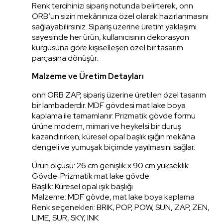
Renk tercihinizi sipariş notunda belirterek, onn
ORB’un sizin mekânınıza özel olarak hazırlanmasını
sağlayabilirsiniz. Sipariş üzerine üretim yaklaşımı
sayesinde her ürün, kullanıcısının dekorasyon
kurgusuna göre kişiselleşen özel bir tasarım
parçasına dönüşür.
Malzeme ve Üretim Detayları
onn ORB ZAP, sipariş üzerine üretilen özel tasarım
bir lambaderdir. MDF gövdesi mat lake boya
kaplama ile tamamlanır. Prizmatik gövde formu
ürüne modern, mimari ve heykelsi bir duruş
kazandırırken; küresel opal başlık ışığın mekâna
dengeli ve yumuşak biçimde yayılmasını sağlar.
Ürün ölçüsü: 26 cm genişlik x 90 cm yükseklik
Gövde: Prizmatik mat lake gövde
Başlık: Küresel opal ışık başlığı
Malzeme: MDF gövde, mat lake boya kaplama
Renk seçenekleri: BRIK, POP, POW, SUN, ZAP, ZEN,
LIME, SUR, SKY, INK