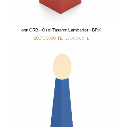
onn ORB - Özel Tasarım Lambader - BRIK
20.700,00 TL
23.000,00 TL