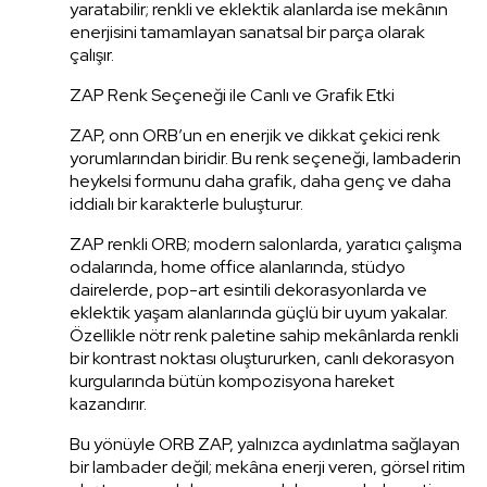
yaratabilir; renkli ve eklektik alanlarda ise mekânın
enerjisini tamamlayan sanatsal bir parça olarak
çalışır.
ZAP Renk Seçeneği ile Canlı ve Grafik Etki
ZAP, onn ORB’un en enerjik ve dikkat çekici renk
yorumlarından biridir. Bu renk seçeneği, lambaderin
heykelsi formunu daha grafik, daha genç ve daha
iddialı bir karakterle buluşturur.
ZAP renkli ORB; modern salonlarda, yaratıcı çalışma
odalarında, home office alanlarında, stüdyo
dairelerde, pop-art esintili dekorasyonlarda ve
eklektik yaşam alanlarında güçlü bir uyum yakalar.
Özellikle nötr renk paletine sahip mekânlarda renkli
bir kontrast noktası oluştururken, canlı dekorasyon
kurgularında bütün kompozisyona hareket
kazandırır.
Bu yönüyle ORB ZAP, yalnızca aydınlatma sağlayan
bir lambader değil; mekâna enerji veren, görsel ritim