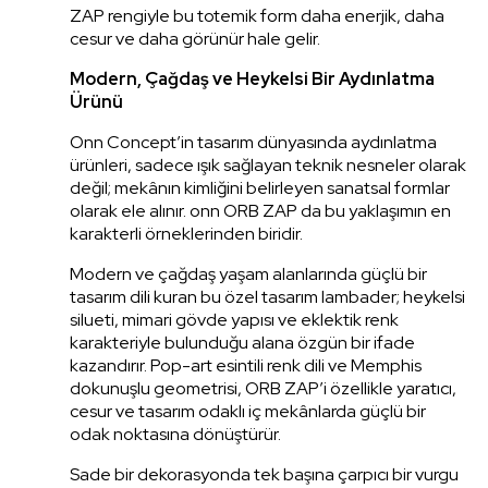
ZAP rengiyle bu totemik form daha enerjik, daha
cesur ve daha görünür hale gelir.
Modern, Çağdaş ve Heykelsi Bir Aydınlatma
Ürünü
Onn Concept’in tasarım dünyasında aydınlatma
ürünleri, sadece ışık sağlayan teknik nesneler olarak
değil; mekânın kimliğini belirleyen sanatsal formlar
olarak ele alınır. onn ORB ZAP da bu yaklaşımın en
karakterli örneklerinden biridir.
Modern ve çağdaş yaşam alanlarında güçlü bir
tasarım dili kuran bu özel tasarım lambader; heykelsi
silueti, mimari gövde yapısı ve eklektik renk
karakteriyle bulunduğu alana özgün bir ifade
kazandırır. Pop-art esintili renk dili ve Memphis
dokunuşlu geometrisi, ORB ZAP’i özellikle yaratıcı,
cesur ve tasarım odaklı iç mekânlarda güçlü bir
odak noktasına dönüştürür.
Sade bir dekorasyonda tek başına çarpıcı bir vurgu