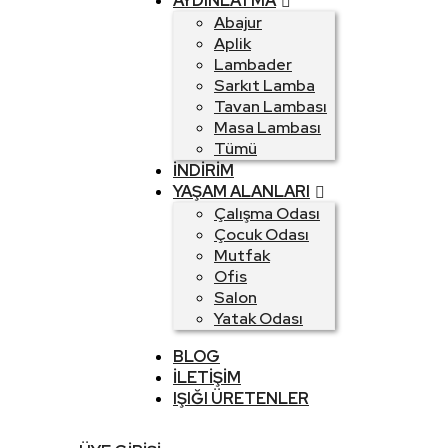
AYDINLATMA
Abajur
Aplik
Lambader
Sarkıt Lamba
Tavan Lambası
Masa Lambası
Tümü
İNDIRIM
YAŞAM ALANLARI
Çalışma Odası
Çocuk Odası
Mutfak
Ofis
Salon
Yatak Odası
BLOG
İLETIŞIM
IŞIĞI ÜRETENLER