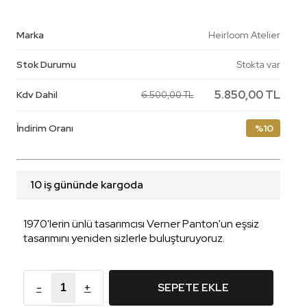
Marka
Heirloom Atelier
Stok Durumu
Stokta var
5.850,00 TL
Kdv Dahil
6.500,00 TL
İndirim Oranı
%10
10 iş gününde kargoda
1970'lerin ünlü tasarımcısı Verner Panton'un eşsiz
tasarımını yeniden sizlerle buluşturuyoruz.
-
+
SEPETE EKLE