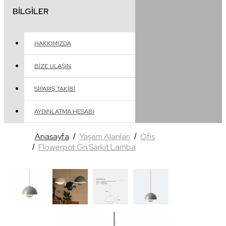
BILGILER
HAKKIMIZDA
BIZE ULAŞIN
SIPARIŞ TAKIBI
AYDINLATMA HESABI
Anasayfa
Yaşam Alanları
Ofis
Flowerpot Gri Sarkıt Lamba