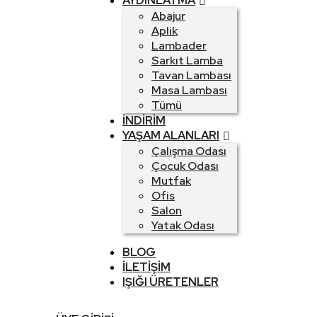
AYDINLATMA
Abajur
Aplik
Lambader
Sarkıt Lamba
Tavan Lambası
Masa Lambası
Tümü
İNDIRIM
YAŞAM ALANLARI
Çalışma Odası
Çocuk Odası
Mutfak
Ofis
Salon
Yatak Odası
BLOG
İLETIŞIM
IŞIĞI ÜRETENLER