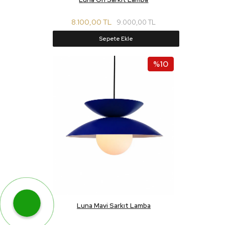
8.100,00 TL
9.000,00 TL
Sepete Ekle
%10
WhatsApp ile Hemen Ulaş!
Luna Mavi Sarkıt Lamba