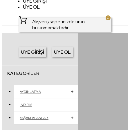
ÜYE GIRIŞI
ÜYE OL
0
Alışveriş sepetinizde ürün
bulunmamaktadır.
ÜYE GIRIŞI
ÜYE OL
KATEGORILER
AYDINLATMA
İNDIRIM
YAŞAM ALANLARI