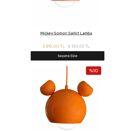
Mickey Somon Sarkıt Lamba
3.915,00 TL
4.350,00 TL
Sepete Ekle
%10