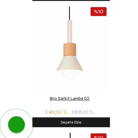
%10
Bro Sarkıt Lamba 02
3.451,50 TL
3.835,00 TL
Sepete Ekle
WhatsApp ile Hemen Ulaş!
%10