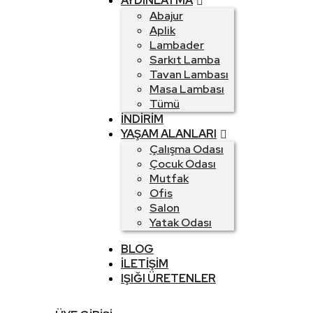
AYDINLATMA
Abajur
Aplik
Lambader
Sarkıt Lamba
Tavan Lambası
Masa Lambası
Tümü
İNDIRIM
YAŞAM ALANLARI
Çalışma Odası
Çocuk Odası
Mutfak
Ofis
Salon
Yatak Odası
BLOG
İLETIŞIM
IŞIĞI ÜRETENLER