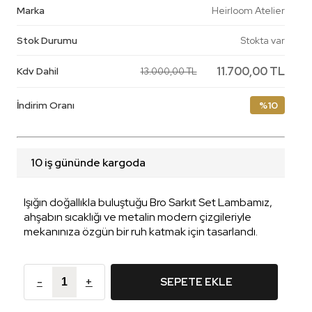
Marka
Heirloom Atelier
Stok Durumu
Stokta var
11.700,00 TL
Kdv Dahil
13.000,00 TL
İndirim Oranı
%10
10 iş gününde kargoda
Işığın doğallıkla buluştuğu Bro Sarkıt Set Lambamız,
ahşabın sıcaklığı ve metalin modern çizgileriyle
mekanınıza özgün bir ruh katmak için tasarlandı.
-
+
SEPETE EKLE