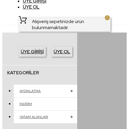
ÜYE GIRIŞI
ÜYE OL
0
Alışveriş sepetinizde ürün
bulunmamaktadır.
ÜYE GIRIŞI
ÜYE OL
KATEGORILER
AYDINLATMA
İNDIRIM
YAŞAM ALANLARI