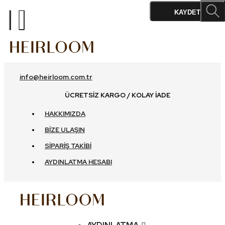
%10
%10
%10
%10
%10
KAYDET
info@heirloom.com.tr
ÜCRETSIZ KARGO / KOLAY İADE
HAKKIMIZDA
BIZE ULAŞIN
SIPARIŞ TAKIBI
AYDINLATMA HESABI